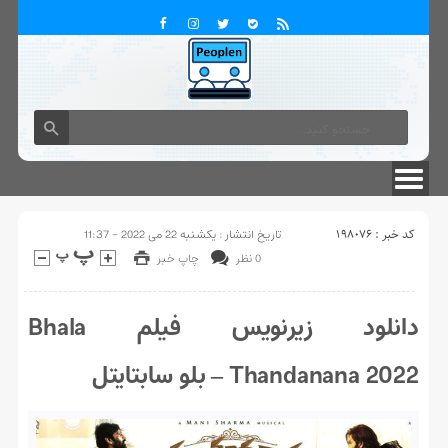
تماس با ما
درباره ما
کد خبر : 198076
تاریخ انتشار : یکشنبه 22 می 2022 - 11:37
0 نظر
چاپ خبر
دانلود زیرنویس فیلم Bhala
Thandanana 2022 – بلو سابتايتل