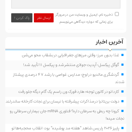
ذخیره نام، ایمیل و وبسایت من در مرورگر
ارسال نظر
پاک کردن !
برای زمانی که دوباره دیدگاهی می‌نویسم.
آخرین اخبار
غذا بدون مرز؛ وقتی مرزهای جغرافیایی در بشقاب محو می‌شن
گوگل پیکسل؛ آپدیت جولای منتشر شد و پیکسل ۱۱ تأیید شد!
گردشگری مالدیو در اوج؛ مدارس غواصی با رشد ۴۷ درصدی پیشتاز
شدند
کاردانو در کانون توجه؛ هارد فورک ون راسم یک گام دیگه جلو رفت
دولت بریتانیا در مذاکرات پیشرفته با نیسان برای نجات کارخانه ساندرلند
کرونا چه ربطی به سرطان داره؟ فناوری mRNA جان بیماران سرطانی رو
نجات میده!
پاییز ۲۰۲۶ پاریس شاهد “هفته مد پوشیده” بود؛ انقلاب محجبه‌ها تو