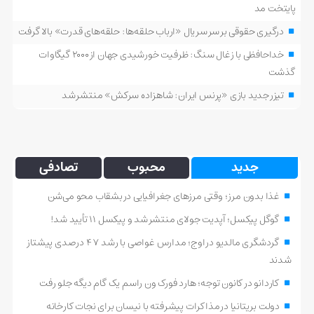
پایتخت مد
درگیری حقوقی بر سر سریال «ارباب حلقه‌ها: حلقه‌های قدرت» بالا گرفت
خداحافظی با زغال سنگ: ظرفیت خورشیدی جهان از ۲۰۰۰ گیگاوات
گذشت
تیزر جدید بازی «پرنس ایران: شاهزاده سرکش» منتشر شد
جدید
محبوب
تصادفی
غذا بدون مرز؛ وقتی مرزهای جغرافیایی در بشقاب محو می‌شن
گوگل پیکسل؛ آپدیت جولای منتشر شد و پیکسل ۱۱ تأیید شد!
گردشگری مالدیو در اوج؛ مدارس غواصی با رشد ۴۷ درصدی پیشتاز
شدند
کاردانو در کانون توجه؛ هارد فورک ون راسم یک گام دیگه جلو رفت
دولت بریتانیا در مذاکرات پیشرفته با نیسان برای نجات کارخانه