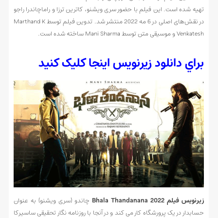
تهیه شده است. این فیلم با حضور سری ویشنو، کاترین ترزا و راماچاندرا راجو
در نقش‌های اصلی در 6 مه 2022 منتشر شد. تدوین فیلم توسط Marthand K
Venkatesh و موسیقی متن توسط Mani Sharma ساخته شده است.
براي دانلود زيرنويس اينجا کليک کنيد
زیرنویس فیلم Bhala Thandanana 2022
چاندو (سری ویشنو) به عنوان
حسابدار در یک پرورشگاه کار می کند و در آنجا با روزنامه نگار تحقیقی ساسیرکا