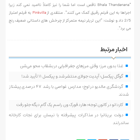
“Bhala Thandanana ناقص است اما شما را نیز کاملاً ناامید نمی کند زیرا
اجراها به این فیلم رقیق کمک می کنند”. منتقدی از
Pinkvilla
به فیلم امتیاز
2/5 داد و نوشت: “این تریلر نیمه متمرکز از چرخش های داستانی ضعیف رنج
می برد”.
اخبار مرتبط
غذا بدون مرز؛ وقتی مرزهای جغرافیایی در بشقاب محو می‌شن
گوگل پیکسل؛ آپدیت جولای منتشر شد و پیکسل ۱۱ تأیید شد!
گردشگری مالدیو در اوج؛ مدارس غواصی با رشد ۴۷ درصدی پیشتاز
شدند
کاردانو در کانون توجه؛ هارد فورک ون راسم یک گام دیگه جلو رفت
دولت بریتانیا در مذاکرات پیشرفته با نیسان برای نجات کارخانه
ساندرلند