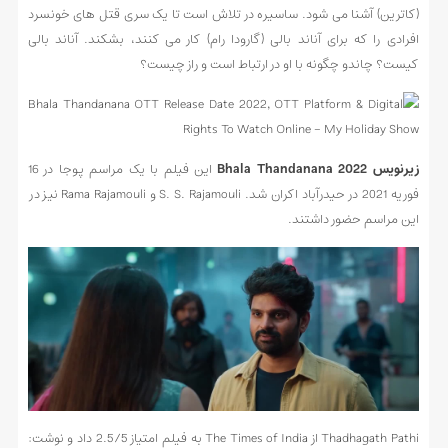
(کاترین) آشنا می شود. ساسیره در تلاش است تا یک سری قتل های خونسرد
افرادی را که برای آناند بالی (گارودا رام) کار می کنند، بشکند. آناند بالی
کیست؟ چاندو چگونه با او در ارتباط است و راز چیست؟
زیرنویس Bhala Thandanana 2022
این فیلم با یک مراسم پوجا در 16
فوریه 2021 در حیدرآباد اکران شد. S. S. Rajamouli و Rama Rajamouli نیز در
این مراسم حضور داشتند.
Thadhagath Pathi از The Times of India به فیلم امتیاز 2.5/5 داد و نوشت: