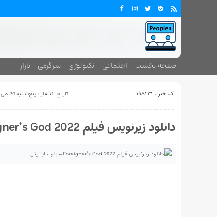
صفحه نخست
اجتماعی
تکنولوژی
سرگرمی
بازار
کد خبر : 198131
تاریخ انتشار : پنج‌شنبه 26 می 2022 - 10:13
دانلود زیرنویس فیلم Foreigner’s God 2022 – بلو سابتايتل