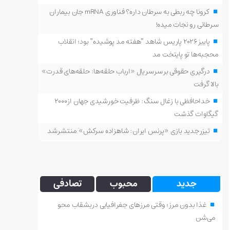
کرونا چه ربطی به سرطان داره؟ فناوری mRNA جان بیماران
سرطانی رو نجات میده!
پاییز ۲۰۲۶ پاریس شاهد “هفته مد پوشیده” بود؛ انقلاب
محجبه‌ها تو پایتخت مد
درگیری حقوقی بر سر سریال «ارباب حلقه‌ها: حلقه‌های قدرت»
بالا گرفت
خداحافظی با زغال سنگ: ظرفیت خورشیدی جهان از ۲۰۰۰
گیگاوات گذشت
تیزر جدید بازی «پرنس ایران: شاهزاده سرکش» منتشر شد
جدید
محبوب
تصادفی
غذا بدون مرز؛ وقتی مرزهای جغرافیایی در بشقاب محو
می‌شن