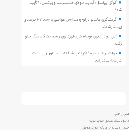
گوگل پیکسل؛ آپدیت جولای منتشر شد و پیکسل ۱۱ تأیید
شد!
گردشگری مالدیو در اوج؛ مدارس غواصی با رشد ۴۷ درصدی
پیشتاز شدند
کاردانو در کانون توجه؛ هارد فورک ون راسم یک گام دیگه جلو
رفت
دولت بریتانیا در مذاکرات پیشرفته با نیسان برای نجات
کارخانه ساندرلند
مبل راحتی
دانلود فيلم هندي جديد دوبله
چند راه ساده برای یک رپورتاژ موفق