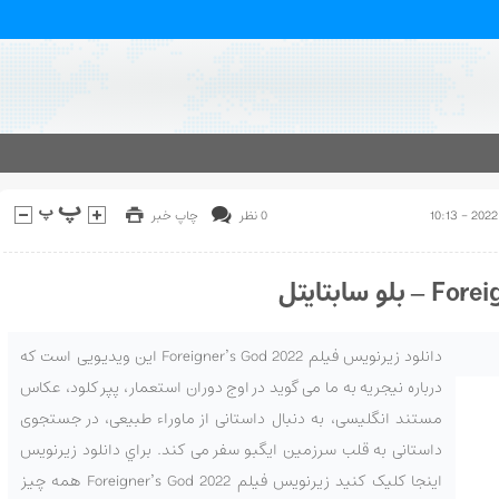
0 نظر
چاپ خبر
دانلود زیرنویس فیلم Foreigner’s God 2022 این ویدیویی است که
درباره نیجریه به ما می گوید در اوج دوران استعمار، پپر کلود، عکاس
مستند انگلیسی، به دنبال داستانی از ماوراء طبیعی، در جستجوی
داستانی به قلب سرزمین ایگبو سفر می کند. براي دانلود زيرنويس
اينجا کليک کنيد زیرنویس فیلم Foreigner’s God 2022 همه چیز